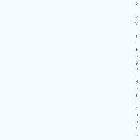
p
-
b
y
-
s
t
e
p
g
u
i
d
e
s
f
r
o
m
s
c