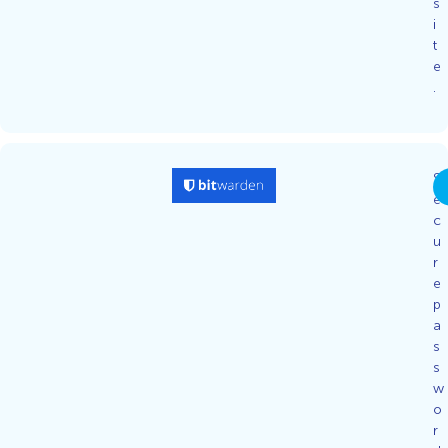
s
i
t
e
.
S
e
c
u
r
e
p
a
s
s
w
o
r